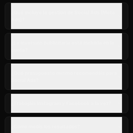
¿Qué incluye la gestión de Social Ads (Meta
Ads)?
¿La inversión publicitaria está incluida en la
cuota?
¿Qué presupuesto mínimo recomendáis para
Social Ads?
¿Trabajáis Instagram y Facebook a la vez?
¿Cómo medís los resultados?