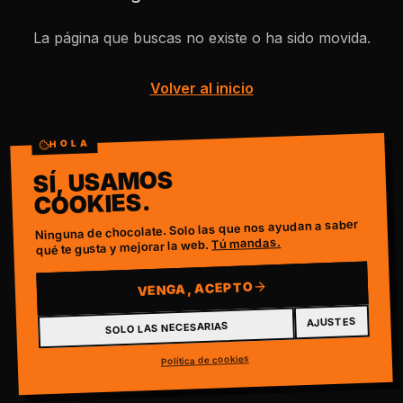
La página que buscas no existe o ha sido movida.
Volver al inicio
HOLA
SÍ, USAMOS
COOKIES.
Ninguna de chocolate. Solo las que nos ayudan a saber
Tú mandas.
qué te gusta y mejorar la web.
VENGA, ACEPTO
AJUSTES
SOLO LAS NECESARIAS
Política de cookies